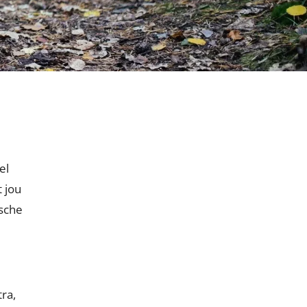
el
 jou
ische
ra,