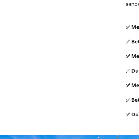
aanpa
✅ Mee
✅ Be
✅ Me
✅ Dui
✅ Me
✅ Be
✅ Du