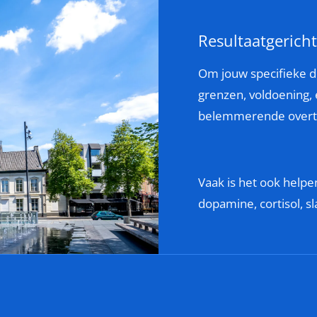
Resultaatgerich
Om jouw specifieke do
grenzen, voldoening, e
belemmerende overtui
Vaak is het ook helpe
dopamine, cortisol, sl