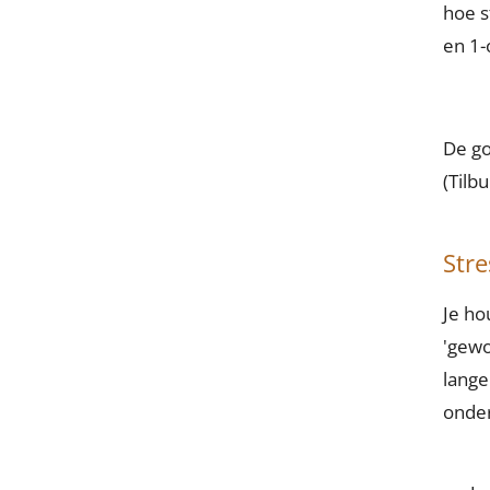
hoe s
en 1-
De go
(Tilb
Stre
Je hou
'gewo
lange
onder