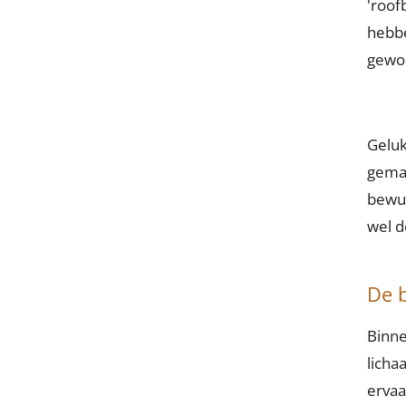
'roof
hebbe
gewo
Geluk
gemak
bewus
wel d
De b
Binne
licha
ervaa