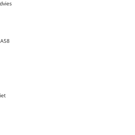
advies
 A58
iet