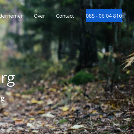
dernemer
Over
Contact
085 - 06 04 810
urg
ng