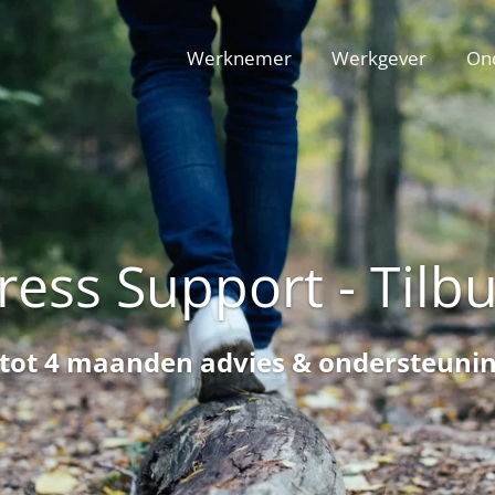
Werknemer
Werkgever
On
ress Support - Tilb
 tot 4 maanden advies & ondersteuni