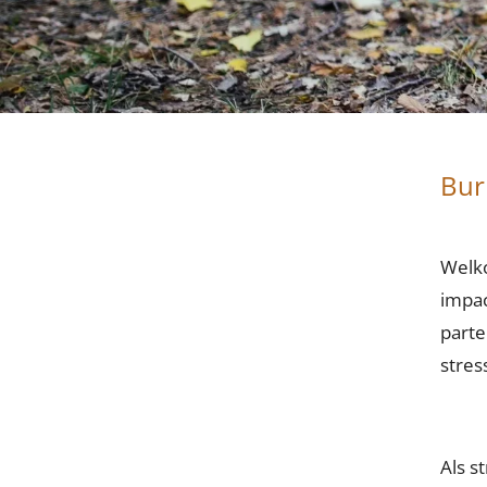
Bur
Welko
impac
parte
stres
Als s