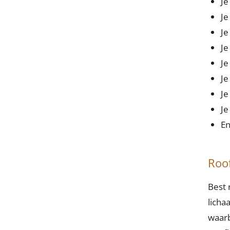
Je
Je
Je
Je
Je
Je
Je
Je
En
Roo
Best 
licha
waarb