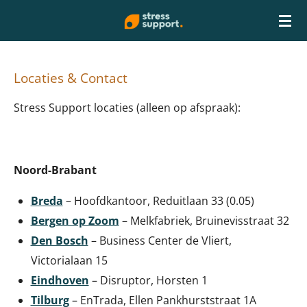
Ga
direct
naar
Locaties & Contact
de
hoofdinhoud
Stress Support locaties (alleen op afspraak):
Noord-Brabant
Breda
– Hoofdkantoor, Reduitlaan 33 (0.05)
Bergen op Zoom
– Melkfabriek,
Bruinevisstraat 32
Den Bosch
– Business Center de Vliert,
Victorialaan 15
Eindhoven
– Disruptor, Horsten 1
Tilburg
– EnTrada,
Ellen Pankhurststraat 1A